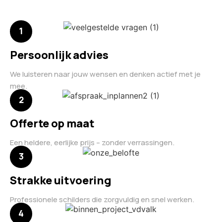
1
Persoonlijk advies
We luisteren naar jouw wensen en denken actief met je
mee.
2
Offerte op maat
Een heldere, eerlijke prijs – zonder verrassingen.
3
Strakke uitvoering
Professionele schilders die zorgvuldig en snel werken.
4