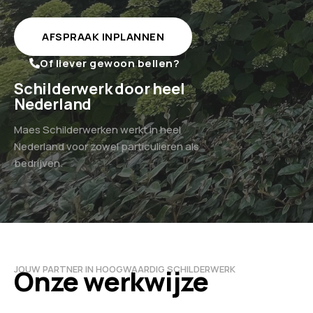
AFSPRAAK INPLANNEN
Of liever gewoon bellen?
Schilderwerk door heel
Nederland
Maes Schilderwerken werkt in heel
Nederland voor zowel particulieren als
bedrijven.
JOUW PARTNER IN HOOGWAARDIG SCHILDERWERK
Onze werkwijze