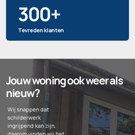
300
+
Tevreden klanten
Jouw woning ook weer als
nieuw?
Wij snappen dat
schilderwerk
ingrijpend kan zijn,
daarom vinden wij het