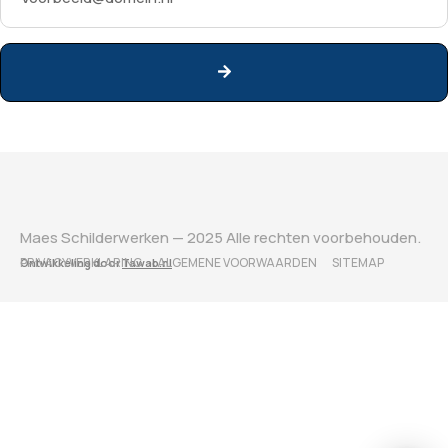
Maes Schilderwerken — 2025 Alle rechten voorbehouden.
PRIVACYVERKLARING
ALGEMENE VOORWAARDEN
SITEMAP
Ontwikkeling door
Tawab.nl