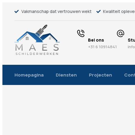
Vakmanschap dat vertrouwen wekt
Kwaliteit opleve
Bel ons
Stu
+31 6 10914841
inf
Homepagina
Diensten
Projecten
Con